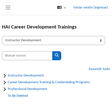
Saltar al contenido principal
Iniciar sesión (ingresar)
Pánel lateral
HAI Career Development Trainings
Categorías
Buscar cursos
Buscar cursos
Expandir todo
Instructor Development
Career Development Training & Credentialing Programs
Professional Development
To Be Deleted